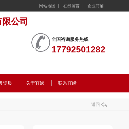
网站地图
|
在线留言
|
企业商铺
全国咨询服务热线
17792501282
誉资质
关于宜缘
联系宜缘
返回