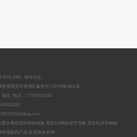
图
RSS
XML
城市分站
：
陕西省西安市莲湖区鑫苑中心写字楼2801室
苗总 电话：17792501282
00333318
00333318@qq.com
主要从事西安防静电地板,西安OA网络架空地板,西安机房彩钢板,
静电地板的产品,欢迎前来咨询!