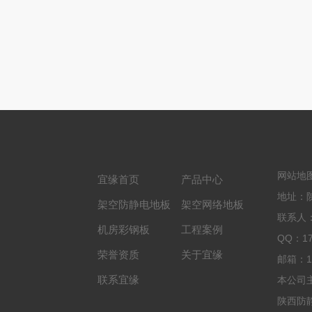
网站地
宜缘首页
产品中心
地址：
架空防静电地板
架空网络地板
联系人：
机房彩钢板
工程案例
QQ：17
荣誉资质
关于宜缘
邮箱：17
联系宜缘
本公司
陕西防