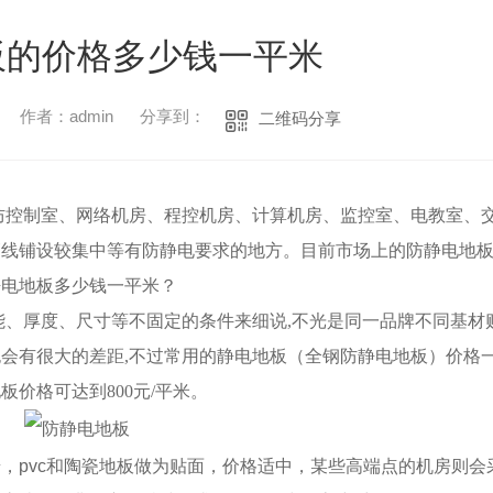
板的价格多少钱一平米
作者：admin
分享到：
二维码分享
防控制室、网络机房、程控机房、计算机房、监控室、电教室、
管线铺设较集中
等
有防静电要求的地方。目前市场上的防静电
地
静电地板多少钱一平米？
能、厚度、尺寸等不固定的条件
来细说
,
不光是同一品牌不同基材
也会有很大的差距
,不过常用的静电地板
（全钢防静电地板）
价格
地板价格
可达到
800元/平米。
胺，
pvc和陶瓷地板做为贴面，价格适中，某些高端点的机房则会