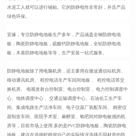
水泥工人就可以进行铺贴。它的防静电性非常好，并且产品
绿色环保。
宜缘，专注防静电地板生产多年，产品涵盖全钢防静电地
板，陶瓷防静电地板，硫酸钙防静电地板，全铝防静电地
板，木基防静电地板等等，生产安装一站式服务。
防静电地板
除了
用电脑机房
，
还主要用在
微波通信站机房、
移动通讯机房、
程控电话生产车回间地板
、
程控电话答交
换机房、
电视发射台控制室、电台控制室
、电力控制调度中
心、地铁调度中心
、交通运输调度中心、石油化工生产车
间、集成电路生产洁净车间、电子仪器厂装配车间、
精密仪
器制造车间、医院手术室、麻醉室、氧吧间对静电敏感的机
房
等，
目前市场上使用.多的是
PVC防静电地板，陶瓷防静电
地板，
建议在选择时根据自己的实际情况选择
不同材质的防