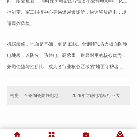
间，耐受反复 ，同时保护精密医疗设备不受静电影响；化工
控制室、军工指挥中心等易燃易爆场所，快速释放静电，规
避爆炸风险。
机房装修，地面是基础，更是 底线。全钢
HPL防火板面防静
电地板，以防火、防静电、高承重、耐磨
耐用的核心优势，
兼顾便捷与性价比，成为各行业核心区域的
“地面守护者”。
机房 ｜全钢陶瓷防静电地板，凭什么成为越来越多机房场景的“标配”
2026年防静电地板行业大洗牌：铝合金凭什么成为“黑马”