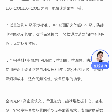
106−109Ω106−109Ω
之间，能快速泄放静电荷。
：板基达到
A1级不燃标准，HPL贴面防火等级FV-1级，防静
电性能稳定长效，双重保障机房 ，轻松通过消防与防静电验
收，无需反复整改。
：全钢基材
+高耐磨HPL贴面，抗划痕、抗腐蚀、防潮防水，
使用寿命比普通防静电地板长3-5年，减少后期更换、维修的
麻烦和成本，适合高频巡检、设备密集的场景。
全钢壳体
+
高密度填充，
承重能力，能满足数据中心、变电
站、实验室等各类场景的重型设备放置需求，
表面耐磨系数