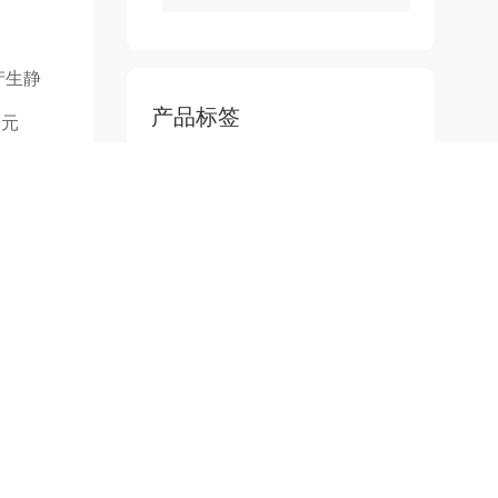
产生静
产品标签
子元
热门文章
企业资讯
防静电地板施工步骤
全钢防静电地板产品介绍
陶瓷防静电地板产品介绍