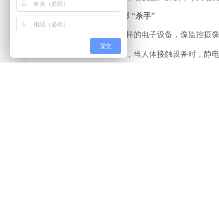
静电
—— 消控室的隐形 “杀手”
消控室里布满了各种各样的电子设备，像监控摄
提交
电。一旦静电积累过多
，
当人体接触设备时，静
件。所以，安装防静电地板就成了消控室必不可