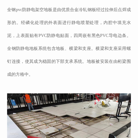
全钢
pvc防静电
架空地板
是由优质合金冷轧钢板经过拉伸后点焊成
形的。经磷化处理的外表面进行静电喷塑处理，内腔中填充水
泥，上表面贴有
PVC防静电贴面
，四周嵌有黑色
PVC
导电边条。
全钢防静电地板系统
包含
地板、横梁和支座。横梁和支座采用螺
钉连接，使其成为稳固的下部支承系统。地板被安装在由桁梁围
成的方格中。