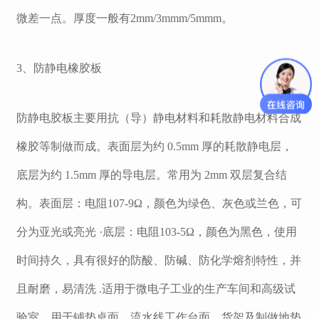
微差一点。厚度一般有
2mm/3mmm/5mmm
。
3
、防静电橡胶板
防静电胶板主要用抗（导）静电材料和耗散静电材料合成
橡胶等制做而成。表面层为约
0.5mm
厚的耗散静电层，
底层为约
1.5mm
厚的导电层。常用为
2mm
双层复合结
构。
表面层：电阻
107-9Ω
，颜色为绿色、灰色或兰色，可
分为亚光或亮光
·
底层：电阻
103-5Ω
，颜色为黑色
，
使用
时间持久，具有很好的防酸、防碱、防化学熔剂特性，并
且耐磨，易清洗
.
适用
于
微电子工业的生产车间和高级试
验室
，用于
铺垫桌面、流水线工作台面、货架及制做地垫