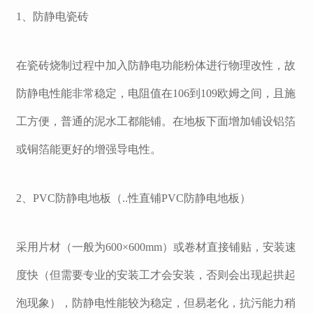
1
、防静电瓷砖
在瓷砖烧制过程中加入防静电功能粉体进行物理改性，故
防静电性能非常稳定，电阻值在
106
到
109
欧姆之间，且施
工方便，普通的泥水工都能铺。在地板下面增加铺设铝箔
或铜箔能更好的增强导电性。
2、
PVC
防静电地板（..性直铺
PVC
防静电地板）
采用片材（一般为
600×600mm
）或卷材直接铺贴，安装速
度快（但需要专业的安装工才会安装，否则会出现起拱起
泡现象），防静电性能较为稳定，但易老化，抗污能力稍