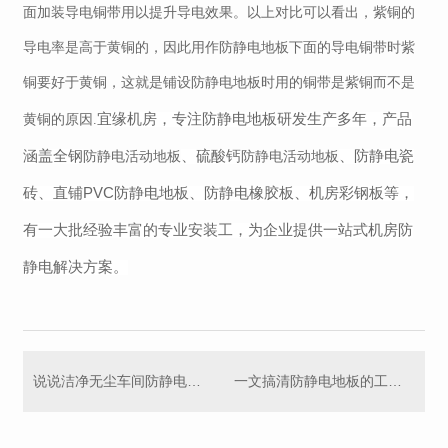
面加装导电铜带
用以
提升导电效果
。以上对比
可以看出，紫铜的
导电率是高于黄铜的，因此
用作防静电地板下面的导电铜带时紫
铜要好于黄铜，这就是
铺设防静电地板时用的铜带是紫铜而不是
宜缘
机房
，专注
防静电
地板
研发生产多年，产品
黄铜的原因.
涵盖全钢
、硫酸钙
、防静电瓷
防静电活动地板
防静电活动地板
砖、直铺
PVC
防静电地板
、防静电橡胶板、机房彩钢板等，
有一大批经验丰富的专业安装工
，为企业提供一站式机房防
静电解决方案。
说说洁净无尘车间防静电地板
一文搞清防静电地板的工作原理和使用场合