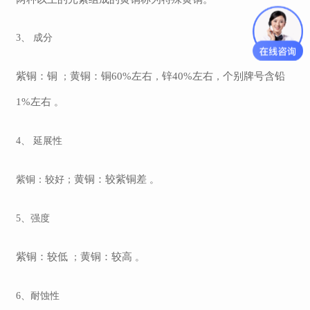
3、 成分
紫铜：铜
黄铜：铜
60%左右
锌
40%左右
个别牌号含铅
；
，
，
1%左右
。
4、 延展性
黄铜：较紫铜差
紫铜：较好
；
。
5、强度
紫铜：较低
黄铜：较高
；
。
6、耐蚀性