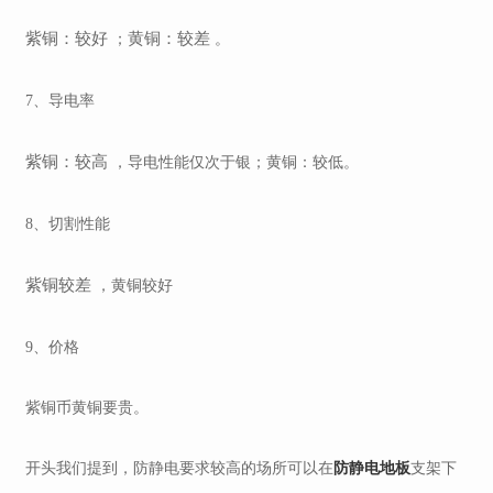
紫铜：较好
黄铜：较差
；
。
7、导电率
紫铜：较高
，
导电性能仅次于银
；
黄铜：较低
。
8、切割性能
紫铜较差
，
黄铜较好
9、价格
紫铜币黄铜要贵
。
防静电地板
开头我们提到，
防静电要求较高的场所可以在
支架下