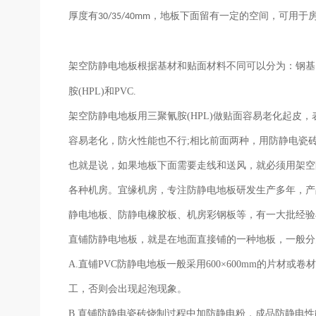
厚度有
，
地板下面留有一定的空间，可用于
30/35/40mm
架空
防静电地板根据基材和贴面材料不同可以分为：钢基
胺
(HPL)和PVC.
架空
防静电地板
用
三聚氰胺
(HPL)做贴面容易老化起皮
容易老化，防火性能也不行;相比前面两种，用防静电瓷
也就是说，
如果地板下面需要走线和送风，就必须用
架空
各种机房。
宜缘
机房
，专注
防静电
地板
研发生产多年，产
静电地板
、防静电橡胶板、机房彩钢板等，
有一大批经验
直铺防静电地板，就是在地面直接铺的一种地板，一般分
A.
直铺
PVC防静电地板一般采用600×600mm的片材
工，否则会出现起泡现象。
B.
直铺防静电瓷砖烧制过程中加防静电粉，成品防静电性