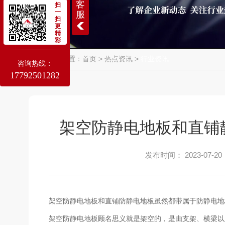
客
扫
一
服
扫
更
精
彩
当前位置：
首页
>
热点资讯
>
行业资讯
咨询热线：
17792501282
架空防静电地板和直铺
发布时间： 2023-07-20
架空防静电地板和直铺防静电地板虽然都带属于防静电地
架空防静电地板顾名思义就是架空的，
是由支架、横梁以