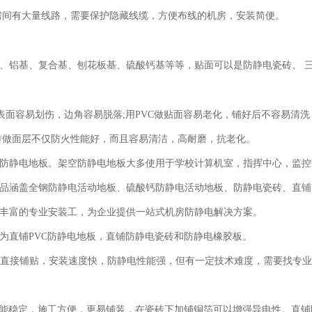
房间有大量线路，需要保护隐藏线缆，方便布线的机房，安装简便
。
、铝基、复合基、刨花板基、硫酸钙基等等，贴面可以是防静电瓷砖、
，表面容易划伤，边角容易脱落;用PVC做贴面容易老化，铺好后不容易清
砖做面层不仅防火性能好，而且容易清洁，高耐磨，抗老化。
防静电地板。
架空防静电地板大多使用于学校计算机室，指挥中心，监控
品涵盖全钢
防静电活动地板
、硫酸钙
防静电活动地板
、防静电瓷砖、直铺
丰富的专业安装工
，为企业提供一站式机房防静电解决方案。
为直铺
PVC防静电地板，直铺防静电瓷砖和防静电
橡
胶板
。
或卷材直接铺贴，安装速度快，防静电性能强，但有一定技术难度，需要找专
能稳定，施工方便
，更易铺装，在瓷砖下加铺铜箔可以增强导电性。直铺