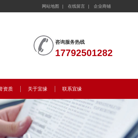
网站地图
|
在线留言
|
企业商铺
咨询服务热线
17792501282
誉资质
关于宜缘
联系宜缘