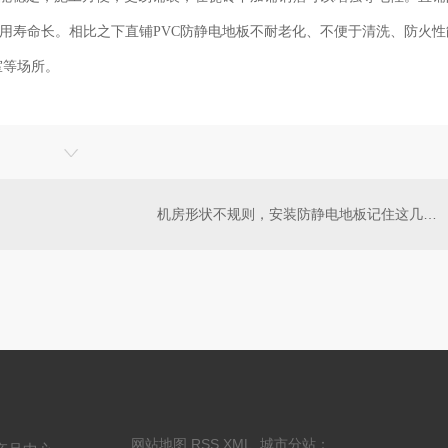
用寿命长。
相比之下
直铺
PVC
防静电
地板不耐老化、不便于清洗、防火性
室等场所。
机房形状不规则，安装防静电地板记住这几点！
网站地图
RSS
XML
城市分站
：