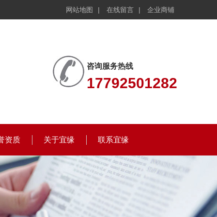
网站地图
|
在线留言
|
企业商铺
咨询服务热线
17792501282
誉资质
关于宜缘
联系宜缘