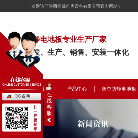
欢迎访问陕西宜缘机房设备有限公司官方网站！
防静电地板专业生产厂家
研发、生产、销售、安装一体化
宜缘首页
产品中心
架空防静电地板
在
QQ咨询
线
客
扫
一
服
扫
更
精
彩