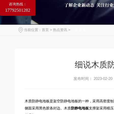
咨询热线：
17792501282
当前位置：
首页
>
热点资讯
>
行业资讯
细说木质
发布时间： 2023-02-20
木质防静电地板
是架空防静电地板的一种，采用高密度刨
侧面采用黑色胶条封边。
木质
防静电地板
支撑架采用模压