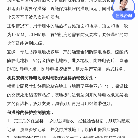
房区域空调的负荷加大，造成能源的浪费。所以机房顶部、墙体
和地面都需要保温棉，既能保持机房的温度恒定，同时地板的灰
尘又不至于被风吹进机器内。
正常情况下，用于墙体的隔热棉要比顶面和地厚，顶面和地一般
为10 MM、20 MM厚，有的机房还需有防火要求，要保温棉的防
火等级能达到B1级。
宜缘，专注防静电地板多年，产品涵盖全钢防静电地板、硫酸钙
防静电地板、铝合金防静电地板、通风地板、防静电瓷砖、直铺
PVC防静电地板、防静电橡胶板等，研发生产安装一站式服务。
机房安装
防静电地板
时铺设保温棉的铺设方法：
根据实际尺寸划好用胶粘在地上（地面要平整不起尘），保温棉
的交接处用铝箔带粘好，装地板时边装边划开防静电地板支架地
方的保温棉，放好支架，调节好后再把口用铝箔带包好。
保温棉的保护控制措施：
1、完工后的保温棉，尽快组织验收，经检验合格后，须填写隐蔽
记录，质量验收记录，并交付后续施工，以防止保温层损坏。