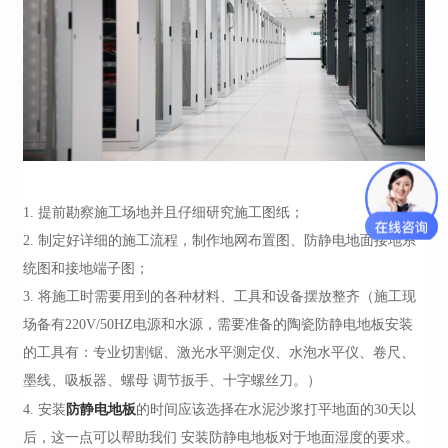
1.
提前勘察施工场地并且仔细研究施工图纸；
2.
制定好详细的施工流程，制作地网布置图、防静电地面接地系
统图和接地端子图；
3.
将施工时需要用到的各种材料、工具和设备摆放整齐
（
施工现
场备有
220V/50HZ电源和水源
，
需要准备的陶瓷防静电地板安装
的工具有：专业切割锯、激光水平测定仪、水泡水平仪、卷尺、
墨线、吸板器、螺母
调节扳手、十字螺丝刀。
）
防静电地板
4.
安装
的时间应该选择在水泥沙浆打平地面的
30天以
后，这一点可以帮助我们 安装
防静电
地板对于地面湿度的要求。